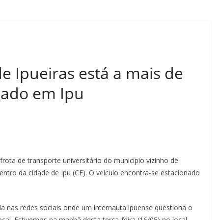
de Ipueiras está a mais de
ado em Ipu
ota de transporte universitário do município vizinho de
ntro da cidade de Ipu (CE). O veículo encontra-se estacionado
ula nas redes sociais onde um internauta ipuense questiona o
cal. Estivemos na manhã desta terça-feira (16/05) no local