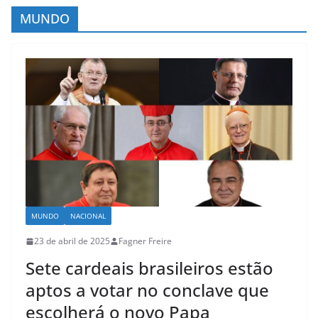
c
MUNDO
o
n
t
e
ú
d
o
MUNDO
NACIONAL
23 de abril de 2025
Fagner Freire
Sete cardeais brasileiros estão
aptos a votar no conclave que
escolherá o novo Papa