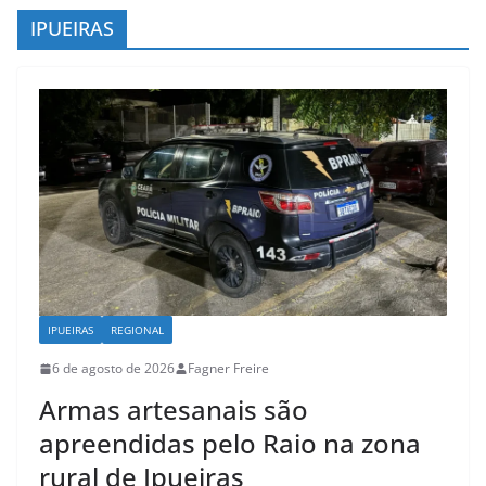
c
IPUEIRAS
o
n
t
e
ú
d
o
IPUEIRAS
REGIONAL
6 de agosto de 2026
Fagner Freire
Armas artesanais são
apreendidas pelo Raio na zona
rural de Ipueiras