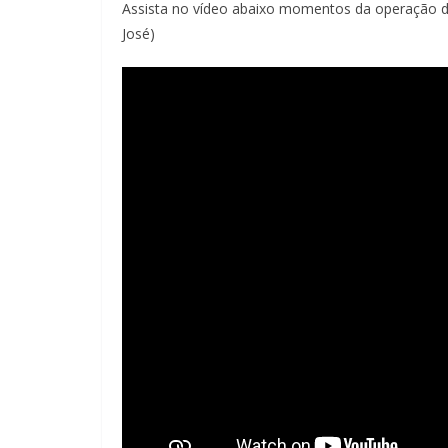
Assista no vídeo abaixo momentos da operação d
José)