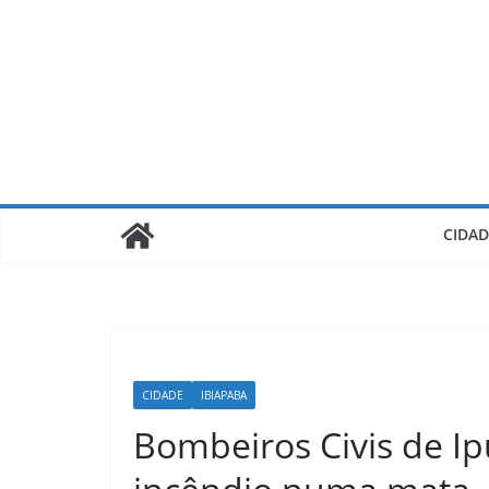
Pular
para
o
conteúdo
CIDAD
CIDADE
IBIAPABA
Bombeiros Civis de I