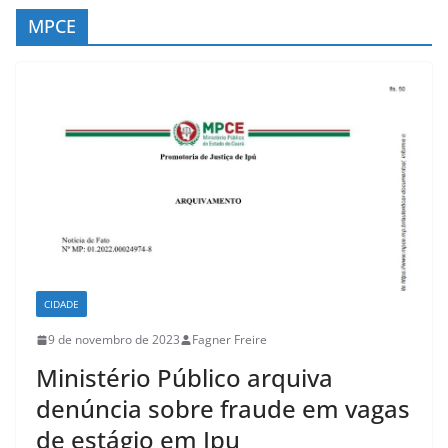
c
MPCE
o
n
t
e
ú
d
o
CIDADE
9 de novembro de 2023
Fagner Freire
Ministério Público arquiva
denúncia sobre fraude em vagas
de estágio em Ipu