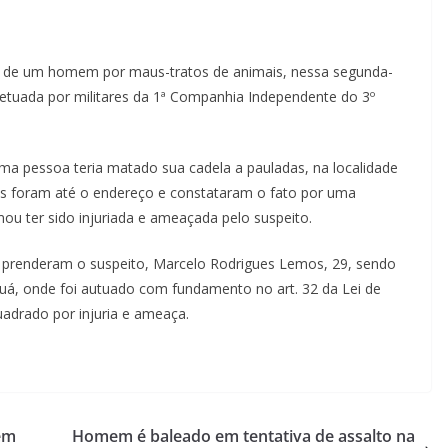
são de um homem por maus-tratos de animais, nessa segunda-
efetuada por militares da 1ª Companhia Independente do 3º
ma pessoa teria matado sua cadela a pauladas, na localidade
PMs foram até o endereço e constataram o fato por uma
u ter sido injuriada e ameaçada pelo suspeito.
 e prenderam o suspeito, Marcelo Rodrigues Lemos, 29, sendo
nguá, onde foi autuado com fundamento no art. 32 da Lei de
adrado por injuria e ameaça.
 em
Homem é baleado em tentativa de assalto na