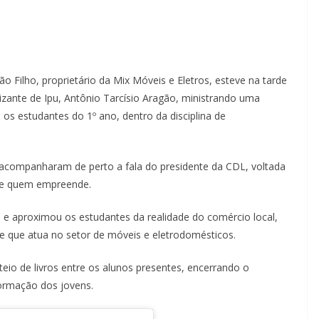
o Filho, proprietário da Mix Móveis e Eletros, esteve na tarde
lizante de Ipu, Antônio Tarcísio Aragão, ministrando uma
a os estudantes do 1º ano, dentro da disciplina de
e acompanharam de perto a fala do presidente da CDL, voltada
l de quem empreende.
a e aproximou os estudantes da realidade do comércio local,
e que atua no setor de móveis e eletrodomésticos.
rteio de livros entre os alunos presentes, encerrando o
formação dos jovens.