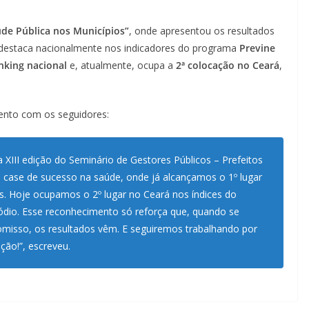
de Pública nos Municípios”
, onde apresentou os resultados
e destaca nacionalmente nos indicadores do programa
Previne
anking nacional
e, atualmente, ocupa a
2ª colocação no Ceará
,
mento com os seguidores:
a XIII edição do Seminário de Gestores Públicos – Prefeitos
 case de sucesso na saúde, onde já alcançamos o 1º lugar
s. Hoje ocupamos o 2º lugar no Ceará nos índices do
ódio. Esse reconhecimento só reforça que, quando se
misso, os resultados vêm. E seguiremos trabalhando por
ão!”, escreveu.