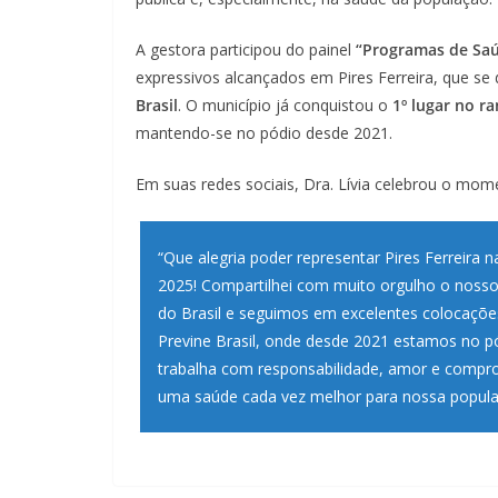
A gestora participou do painel
“Programas de Saú
expressivos alcançados em Pires Ferreira, que s
Brasil
. O município já conquistou o
1º lugar no r
mantendo-se no pódio desde 2021.
Em suas redes sociais, Dra. Lívia celebrou o mo
“Que alegria poder representar Pires Ferreira n
2025! Compartilhei com muito orgulho o nosso
do Brasil e seguimos em excelentes colocaçõe
Previne Brasil, onde desde 2021 estamos no p
trabalha com responsabilidade, amor e compro
uma saúde cada vez melhor para nossa populaç