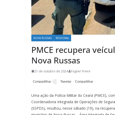
NOVA RUSSAS
REGIONAL
PMCE recupera veícu
Nova Russas
21 de outubro de 2024
Fagner Freire
Uma ação da Polícia Militar do Ceará (PMCE), co
Coordenadoria Integrada de Operações de Seguran
(SSPDS), resultou, nesse sábado (19), na recupe
município de Nova Russas – Área Integrada de Se