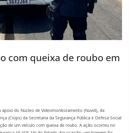
lo com queixa de roubo em
m apoio do Núcleo de Videomonitoramento (Nuvid), da
ça (Ciops) da Secretaria da Segurança Pública e Defesa Social
ração de um veículo com queixa de roubo. A ação ocorreu no
gurança 16 (AIS 16) do Estado. Na ocasião, um homem foi