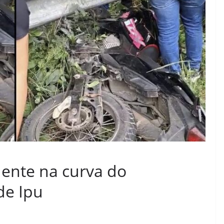
idente na curva do
de Ipu