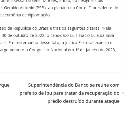
abre a sessão solene. Moraes, então, irá designar dois
e, Geraldo Alckmin (PSB), ao plenário da Corte. O presidente do
na cerimônia de diplomação.
o da República do Brasil e traz os seguintes dizeres: “Pela
30 de outubro de 2022, o candidato Luiz Inácio Lula da Silva
rasil. Em testemunho desse fato, a Justiça Eleitoral expediu o
 cargo perante o Congresso Nacional em 1º de janeiro de 2023,
arque
Superintendência do Banco se reúne com
prefeito de Ipu para tratar da recuperação do
prédio destruído durante ataque