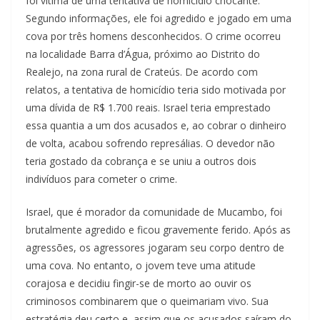
foi vítima de uma tentativa de homicídio chocante.
Segundo informações, ele foi agredido e jogado em uma
cova por três homens desconhecidos. O crime ocorreu
na localidade Barra d’Água, próximo ao Distrito do
Realejo, na zona rural de Crateús. De acordo com
relatos, a tentativa de homicídio teria sido motivada por
uma dívida de R$ 1.700 reais. Israel teria emprestado
essa quantia a um dos acusados e, ao cobrar o dinheiro
de volta, acabou sofrendo represálias. O devedor não
teria gostado da cobrança e se uniu a outros dois
indivíduos para cometer o crime.
Israel, que é morador da comunidade de Mucambo, foi
brutalmente agredido e ficou gravemente ferido. Após as
agressões, os agressores jogaram seu corpo dentro de
uma cova. No entanto, o jovem teve uma atitude
corajosa e decidiu fingir-se de morto ao ouvir os
criminosos combinarem que o queimariam vivo. Sua
estratégia deu certo e, assim que os acusados saíram do