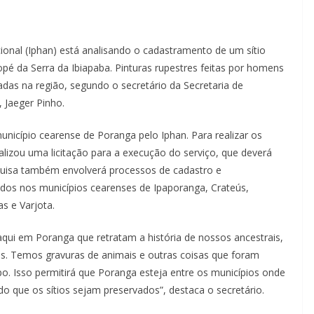
acional (Iphan) está analisando o cadastramento de um sítio
opé da Serra da Ibiapaba. Pinturas rupestres feitas por homens
adas na região, segundo o secretário da Secretaria de
 Jaeger Pinho.
nicípio cearense de Poranga pelo Iphan. Para realizar os
alizou uma licitação para a execução do serviço, que deverá
quisa também envolverá processos de cadastro e
ados nos municípios cearenses de Ipaporanga, Crateús,
ras e Varjota.
aqui em Poranga que retratam a história de nossos ancestrais,
os. Temos gravuras de animais e outras coisas que foram
o. Isso permitirá que Poranga esteja entre os municípios onde
ndo que os sítios sejam preservados”, destaca o secretário.