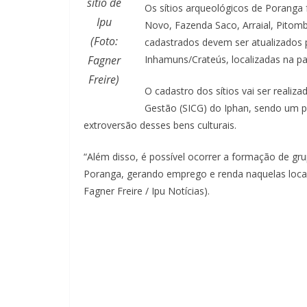
sítio de
Os sítios arqueológicos de Poranga
Ipu
Novo, Fazenda Saco, Arraial, Pitomb
(Foto:
cadastrados devem ser atualizados p
Fagner
Inhamuns/Crateús, localizadas na par
Freire)
O cadastro dos sítios vai ser real
Gestão (SICG) do Iphan, sendo um p
extroversão desses bens culturais.
“Além disso, é possível ocorrer a formação de gr
Poranga, gerando emprego e renda naquelas locali
Fagner Freire / Ipu Notícias).