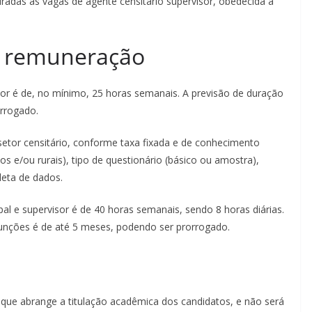
radas as vagas de agente censitário supervisor, obedecida a
e remuneração
or é de, no mínimo, 25 horas semanais. A previsão de duração
orrogado.
etor censitário, conforme taxa fixada e de conhecimento
os e/ou rurais), tipo de questionário (básico ou amostra),
leta de dados.
pal e supervisor é de 40 horas semanais, sendo 8 horas diárias.
unções é de até 5 meses, podendo ser prorrogado.
, que abrange a titulação acadêmica dos candidatos, e não será