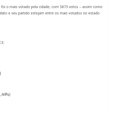
o foi o mais votado pela cidade, com 5873 votos – assim como
didato e seu partido estejam entre os mais votados no estado
CE:
)
0,44%)