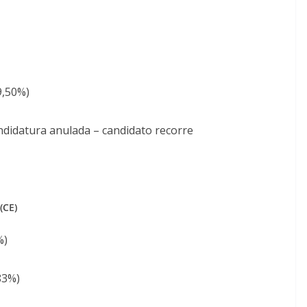
9,50%)
andidatura anulada – candidato recorre
(CE)
%)
83%)