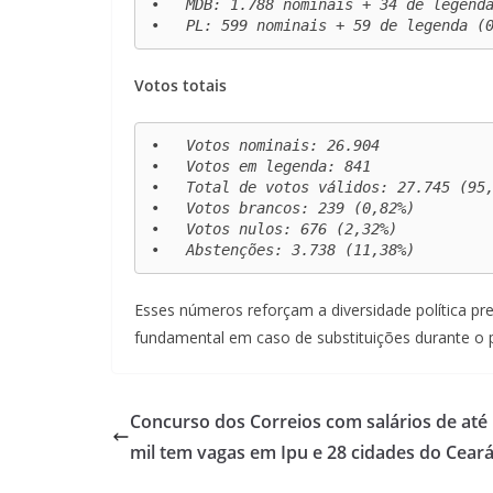
•   MDB: 1.788 nominais + 34 de legenda
•   PL: 599 nominais + 59 de legenda (
Votos totais
•   Votos nominais: 26.904

•   Votos em legenda: 841

•   Total de votos válidos: 27.745 (95,
•   Votos brancos: 239 (0,82%)

•   Votos nulos: 676 (2,32%)

•   Abstenções: 3.738 (11,38%)
Esses números reforçam a diversidade política pr
fundamental em caso de substituições durante o
Concurso dos Correios com salários de até 
mil tem vagas em Ipu e 28 cidades do Cear