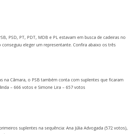
 PSB, PSD, PT, PDT, MDB e PL estavam em busca de cadeiras no
o conseguiu eleger um representante. Confira abaixo os três
gas na Câmara, o PSB também conta com suplentes que ficaram
linda – 666 votos e Simone Lira – 657 votos
primeiros suplentes na sequência: Ana Júlia Advogada (572 votos),