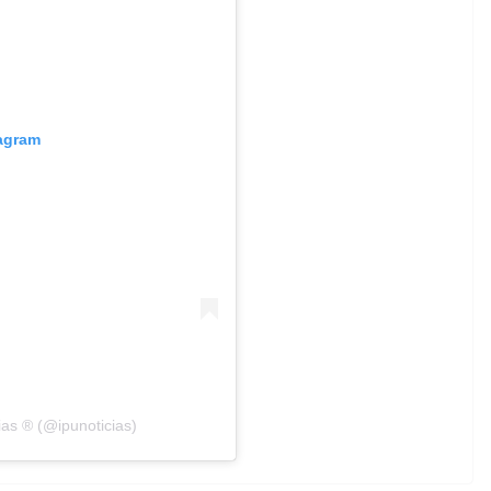
tagram
ias ® (@ipunoticias)