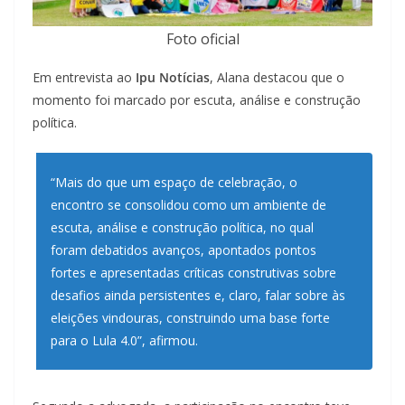
Foto oficial
Em entrevista ao
Ipu Notícias
, Alana destacou que o
momento foi marcado por escuta, análise e construção
política.
“Mais do que um espaço de celebração, o
encontro se consolidou como um ambiente de
escuta, análise e construção política, no qual
foram debatidos avanços, apontados pontos
fortes e apresentadas críticas construtivas sobre
desafios ainda persistentes e, claro, falar sobre às
eleições vindouras, construindo uma base forte
para o Lula 4.0”, afirmou.