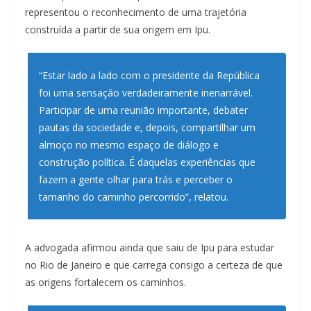
representou o reconhecimento de uma trajetória
construída a partir de sua origem em Ipu.
“Estar lado a lado com o presidente da República
foi uma sensação verdadeiramente inenarrável.
Participar de uma reunião importante, debater
pautas da sociedade e, depois, compartilhar um
almoço no mesmo espaço de diálogo e
construção política. É daquelas experiências que
fazem a gente olhar para trás e perceber o
tamanho do caminho percorrido”, relatou.
A advogada afirmou ainda que saiu de Ipu para estudar
no Rio de Janeiro e que carrega consigo a certeza de que
as origens fortalecem os caminhos.