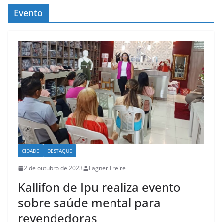
c
Evento
o
n
t
e
ú
d
o
CIDADE
DESTAQUE
2 de outubro de 2023
Fagner Freire
Kallifon de Ipu realiza evento
sobre saúde mental para
revendedoras