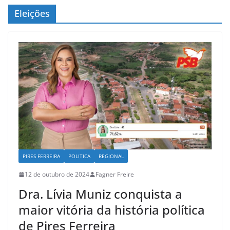
c
Eleições
o
n
t
e
ú
d
o
PIRES FERREIRA
POLITICA
REGIONAL
12 de outubro de 2024
Fagner Freire
Dra. Lívia Muniz conquista a
maior vitória da história política
de Pires Ferreira